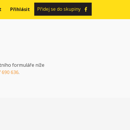
Přidej se do skupiny
t
Přihlásit
tního formuláře níže
 690 636
.