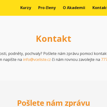
Kurzy
Pro členy
O Akademii
Kontak
Kontakt
osti, podněty, pochvaly? Pošlete nám zprávu pomocí kontak
m napište na
info@vceliste.cz
či nám rovnou zavolejte na
777
Pošlete nám zprávu