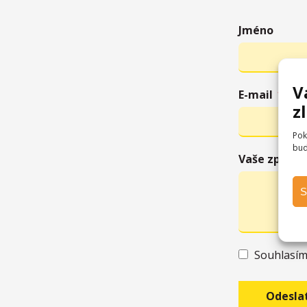
Jméno
V
E-mail
z
Pok
bud
Vaše zpráva
S
Souhlasí
Odesla