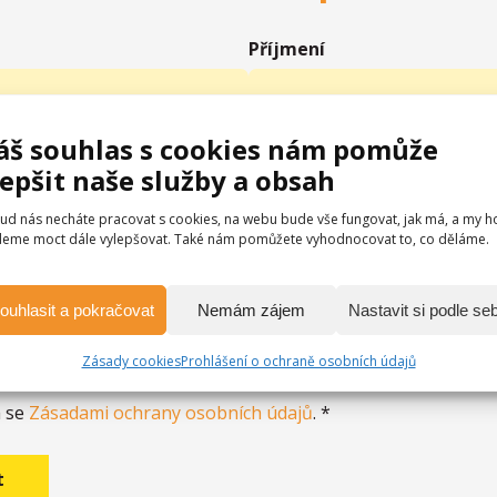
Příjmení
áš souhlas s cookies nám pomůže
lepšit naše služby a obsah
ud nás necháte pracovat s cookies, na webu bude vše fungovat, jak má, a my h
eme moct dále vylepšovat. Také nám pomůžete vyhodnocovat to, co děláme.
ouhlasit a pokračovat
Nemám zájem
Nastavit si podle se
Zásady cookies
Prohlášení o ochraně osobních údajů
m se
Zásadami ochrany osobních údajů
. *
t