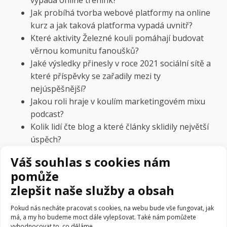
Jak probíhá tvorba webové platformy na online
kurz a jak taková platforma vypadá uvnitř?
Které aktivity Železné kouli pomáhají budovat
věrnou komunitu fanoušků?
Jaké výsledky přinesly v roce 2021 sociální sítě a
které příspěvky se zařadily mezi ty
nejúspěšnější?
Jakou roli hraje v koulím marketingovém mixu
podcast?
Kolik lidí čte blog a které články sklidily největší
úspěch?
Váš souhlas s cookies nám
Pokud se chcete dozvědět, jestli Železná koule bude
expandovat do zahraničí, pusťte si sestřih rozhovoru
pomůže
Josefa s Lucií. Pokud si rozhovor chcete pustit jako
zlepšit naše služby a obsah
podcast, pořad najdete na Spotify i Apple Podcasts
Pokud nás necháte pracovat s cookies, na webu bude vše fungovat, jak
jako
Včeliště Podcast
.
má, a my ho budeme moct dále vylepšovat. Také nám pomůžete
vyhodnocovat to, co děláme.