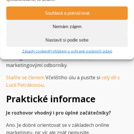
Souhlasit a pokračovat
Celý pořad včetně diskuze s návštěvníky
najdete v
Nemám zájem
členské sekci Včeliště
. Kromě nesestříhaných záznamů
z Kafe a marketing
získáte jako člen také
Nastavit si podle sebe
exkluzivní přístup
k informacemi nabitým e-bookům,
užitečným marketingovým šablonám, vzorům
Zásady cookies
Prohlášení o ochraně osobních údajů
strategií nebo do soukromé diskuze s
marketingovými odborníky.
Staňte se členem
Včelištího úlu a pusťte si
celý díl s
Lucií Petrákovou
.
Praktické informace
Je rozhovor vhodný i pro úplné začátečníky?
Ano. Je dobré orientovat se v základech online
marketingu, nic víc ale znát nemusíte.