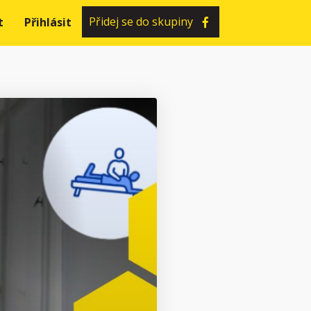
Přidej se do skupiny
t
Přihlásit