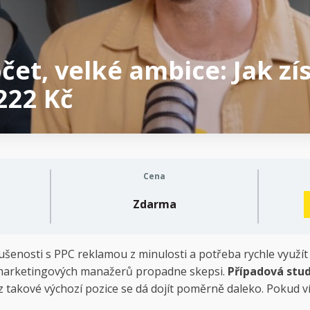
čet, velké ambice: Jak zí
222 Kč
Cena
Zdarma
enosti s PPC reklamou z minulosti a potřeba rychle využít 
marketingových manažerů propadne skepsi.
Případová stud
 z takové výchozí pozice se dá dojít poměrně daleko. Pokud v