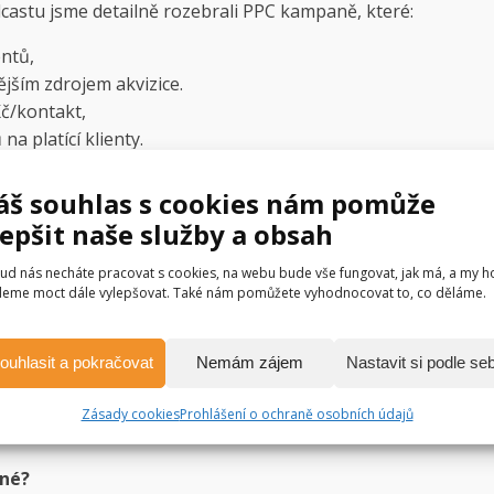
castu jsme detailně rozebrali PPC kampaně, které:
entů,
tějším zdrojem akvizice.
Kč/kontakt,
a platící klienty.
příklady a ukázky,
pusťte si videozáznam
. Chcete-li si pov
áš souhlas s cookies nám pomůže
 Podcasts jako
Včeliště podcast
.
lepšit naše služby a obsah
ud nás necháte pracovat s cookies, na webu bude vše fungovat, jak má, a my h
eme moct dále vylepšovat. Také nám pomůžete vyhodnocovat to, co děláme.
rmace
ouhlasit a pokračovat
Nemám zájem
Nastavit si podle se
lné začátečníky?
Zásady cookies
Prohlášení o ochraně osobních údajů
základech online marketingu, nic víc ale znát nemusíte.
čné?