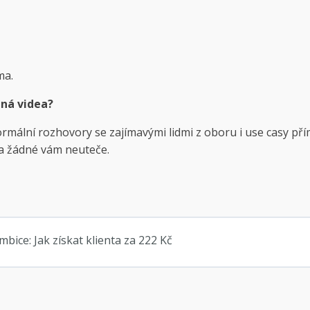
ma.
bná videa?
mální rozhovory se zajímavými lidmi z oboru i use casy přímo
a žádné vám neuteče.
bice: Jak získat klienta za 222 Kč