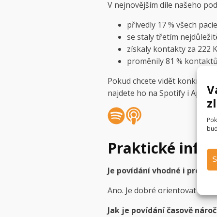
V nejnovějším díle našeho pod
přivedly 17 % všech paci
se staly třetím nejdůleži
získaly kontakty za 222 
proměnily 81 % kontaktů n
Pokud chcete vidět konkrétní 
V
najdete ho na Spotify i Apple
z
Pok
bud
Praktické info
S
Je povídání vhodné i pro úp
Ano. Je dobré orientovat se v 
Jak je povídání časově náro