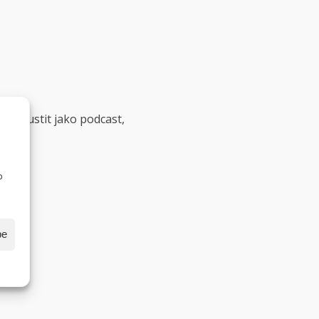
ídání pustit jako podcast,
o
be