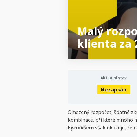
Malý rozpo
klienta za 
Aktuální stav
Nezapsán
Omezený rozpočet, špatné zkuš
kombinace, při které mnoho 
FyzioVšem
však ukazuje, že i