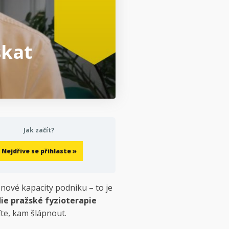
skat
Jak začít?
Nejdříve se přihlaste »
nové kapacity podniku – to je
ie pražské fyzioterapie
íte, kam šlápnout.