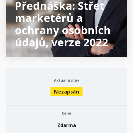
Přednáška: Střet
marketérů a
ochrany osobních
údajů, verze 2022
Aktuální stav
Nezapsán
Cena
Zdarma