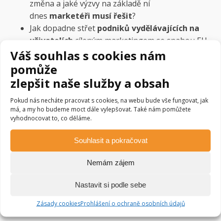
změna a jaké výzvy na základě ní
dnes
marketéři musí řešit
?
Jak dopadne střet
podniků vydělávajících na
uživatelích
cíleným marketingem se snahou EU
Váš souhlas s cookies nám
omezit zneužívání osobních údajů?
Jaké korporace se rozhodly
ignorovat
tato
pomůže
pravidla?
zlepšit naše služby a obsah
To a ještě mnohem více se dozvíte v záznamu
Pokud nás necháte pracovat s cookies, na webu bude vše fungovat, jak
přednášky.
má, a my ho budeme moct dále vylepšovat. Také nám pomůžete
vyhodnocovat to, co děláme.
Pokud se vás přednáška od Josefa Řezníčka na téma:
Střet marketérů a ochrany osobních údajů, verze
Souhlasit a pokračovat
2022
zaujala a chcete dozvědět víc, pusťte si celý
záznam, který najdete níže na stránce.
Nemám zájem
Praktické informace
Nastavit si podle sebe
Zásady cookies
Prohlášení o ochraně osobních údajů
Je rozhovor vhodný i pro úplné začátečníky?