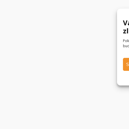
V
z
Pok
bud
S