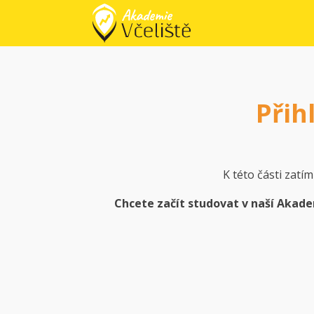
Přih
K této části zatí
Chcete
začít studovat v naší Akade