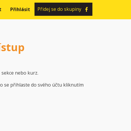
Přidej se do skupiny
t
Přihlásit
ístup
 sekce nebo kurz.
bo se přihlaste do svého účtu kliknutím