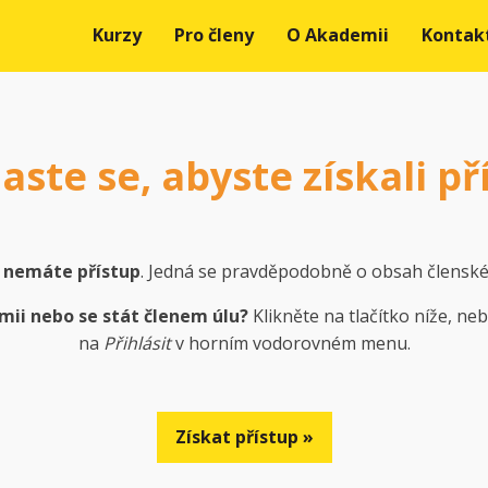
Kurzy
Pro členy
O Akademii
Kontak
laste se, abyste získali př
m
nemáte přístup
. Jedná se pravděpodobně o obsah členské
mii nebo se stát členem úlu?
Klikněte na tlačítko níže, ne
na
Přihlásit
v horním vodorovném menu.
Získat přístup »