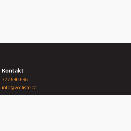
Kontakt
777 690 636
info@vceliste.cz
Sledujte nás